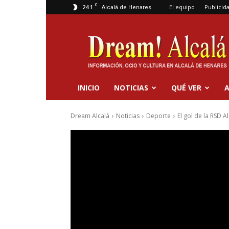
C
24.1
El equipo
Publicid
Alcalá de Henares
Dream
Alcalá
INICIO
NOTICIAS
QUÉ VER
A
Dream Alcalá
Noticias
Deporte
El gol de la RSD 