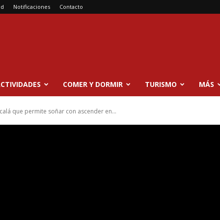
ad
Notificaciones
Contacto
CTIVIDADES
COMER Y DORMIR
TURISMO
MÁS
Alcalá que permite soñar con ascender en...