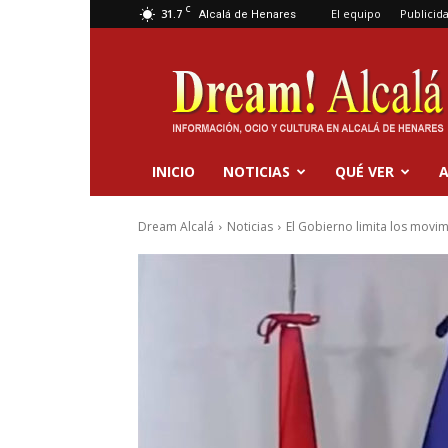
C
31.7
El equipo
Publicid
Alcalá de Henares
Dream
Alcalá
INICIO
NOTICIAS
QUÉ VER
A
Dream Alcalá
Noticias
El Gobierno limita los movi