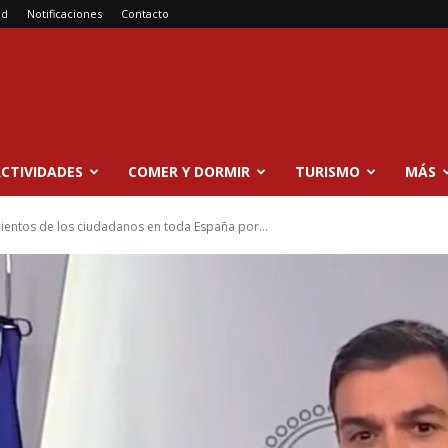
ad
Notificaciones
Contacto
CTIVIDADES
COMER Y DORMIR
TURISMO
MÁS
mientos de los ciudadanos en toda España por...