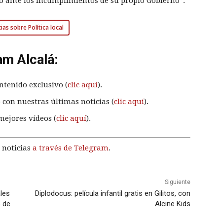
do ante los incumplimientos de su propio Gobierno”.
ias sobre Política local
am Alcalá:
ntenido exclusivo (
clic aquí
).
 con nuestras últimas noticias (
clic aquí
).
mejores vídeos (
clic aquí
).
 noticias
a través de Telegram
.
Siguiente
les
Diplodocus: película infantil gratis en Gilitos, con
o de
Alcine Kids