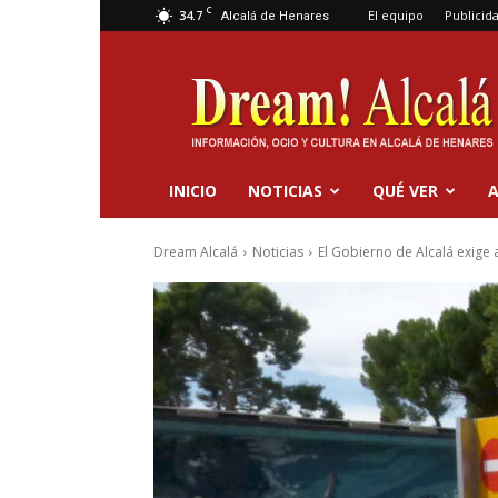
C
34.7
El equipo
Publicid
Alcalá de Henares
Dream
Alcalá
INICIO
NOTICIAS
QUÉ VER
A
Dream Alcalá
Noticias
El Gobierno de Alcalá exige a