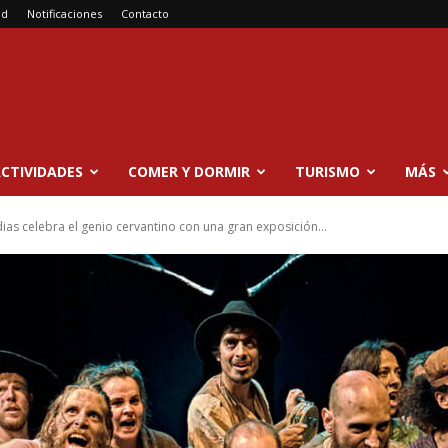
ad
Notificaciones
Contacto
CTIVIDADES
COMER Y DORMIR
TURISMO
MÁS
ias celebra el genio cervantino con una gran exposición...