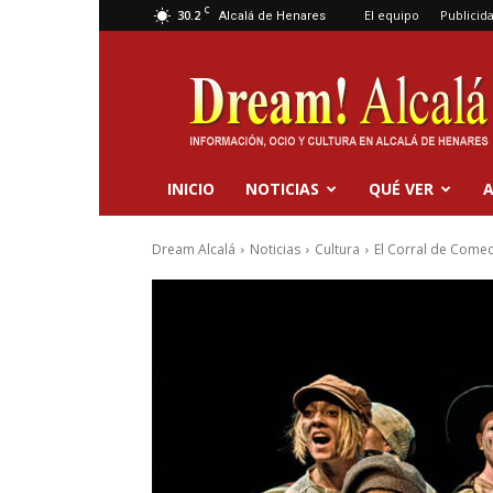
C
30.2
El equipo
Publicid
Alcalá de Henares
Dream
Alcalá
INICIO
NOTICIAS
QUÉ VER
A
Dream Alcalá
Noticias
Cultura
El Corral de Comed