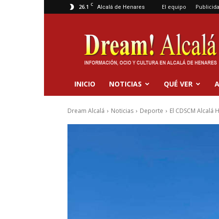
C
26.1
El equipo
Publicid
Alcalá de Henares
Dream
Alcalá
INICIO
NOTICIAS
QUÉ VER
A
Dream Alcalá
Noticias
Deporte
El CDSCM Alcalá H