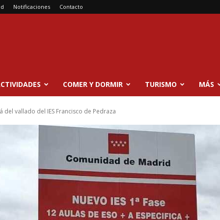
ad
Notificaciones
Contacto
CTIVIDADES
COMER Y DORMIR
TURISMO
MÁS
 del vallado del IES Francisco de Pedraza