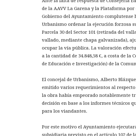
Ante la falta de respuesta de Consejería 
de la AAVV La Garena y la Plataforma por e
Gobierno del Ayuntamiento complutense h
Urbanismo ordenar la ejecución forzosa sub
Parcela 30 del Sector 101 (retirada del val
vallado, mediante chapa galvanizada), ajus
ocupar la vía pública. La valoración efect
a la cantidad de 34.848,58 €, a costa de la
de Educación e Investigación) de la Comu
El concejal de Urbanismo, Alberto Blázqu
emitido varios requerimientos al respecto
la obra había empeorado notablemente tr
decisión en base a los informes técnicos 
para los viandantes.
Por este motivo el Ayuntamiento ejecutar
subsidiaria previsto en el artículo 102 d