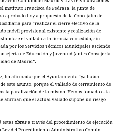
Educación Comunidad Madrid y tras reivindicaciones
l Instituto Francisca de Pedraza, la Junta de
a aprobado hoy a propuesta de la Concejalía de
sidiaria para “realizar el cierre efectivo de la
lado móvil provisional existente y realización de
tándose el vallado a la licencia concedida, sin
uada por los Servicios Técnicos Municipales asciende
 Consejería de Educación y Juventud (antes Consejería
nidad de Madrid”.
ez, ha afirmado que el Ayuntamiento “ya había
 de este asunto, porque el vallado de cerramiento de
as la paralización de la misma. Hemos tomado esta
que afirman que el actual vallado supone un riesgo
á estas
obras
a través del procedimiento de ejecución
e la Ley del Procedimiento Administrativo Común,