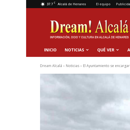
C
37.7
El equipo
Publicid
Alcalá de Henares
Dream
Alcalá
INICIO
NOTICIAS
QUÉ VER
A
Dream Alcalá
Noticias
El Ayuntamiento se encargará