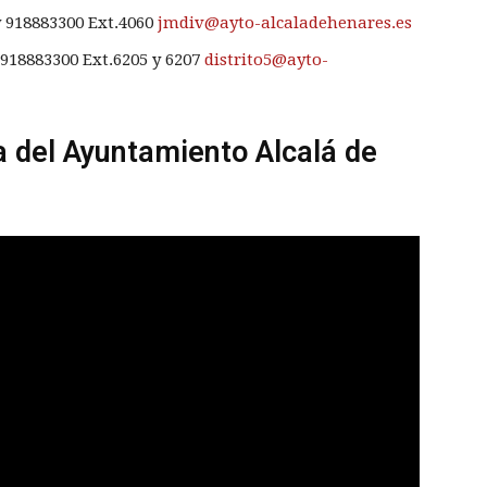
y 918883300 Ext.4060
jmdiv@ayto-alcaladehenares.es
 918883300 Ext.6205 y 6207
distrito5@ayto-
ia del Ayuntamiento Alcalá de