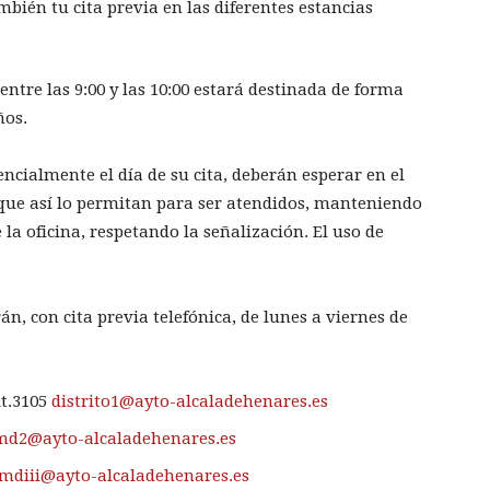
mbién tu cita previa en las diferentes estancias
tre las 9:00 y las 10:00 estará destinada de forma
ños.
ncialmente el día de su cita, deberán esperar en el
 que así lo permitan para ser atendidos, manteniendo
 la oficina, respetando la señalización. El uso de
n, con cita previa telefónica, de lunes a viernes de
xt.3105
distrito1@ayto-alcaladehenares.es
md2@ayto-alcaladehenares.es
jmdiii@ayto-alcaladehenares.es