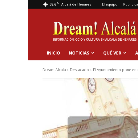
C
32.6
El equipo
Publicid
Alcalá de Henares
Dream
Alcalá
INICIO
NOTICIAS
QUÉ VER
A
Dream Alcalá
Destacado
El Ayuntamiento pone en m