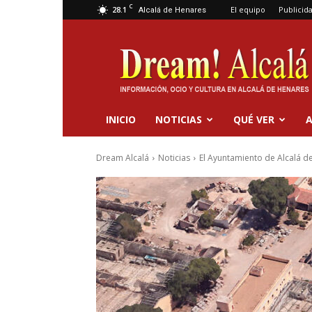
C
28.1
El equipo
Publicid
Alcalá de Henares
Dream
Alcalá
INICIO
NOTICIAS
QUÉ VER
A
Dream Alcalá
Noticias
El Ayuntamiento de Alcalá d