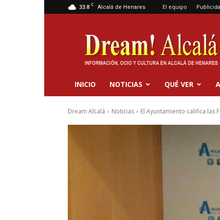
C
33.8
El equipo
Publicid
Alcalá de Henares
Dream
Alcalá
INICIO
NOTICIAS
QUÉ VER
A
Dream Alcalá
Noticias
El Ayuntamiento califica las