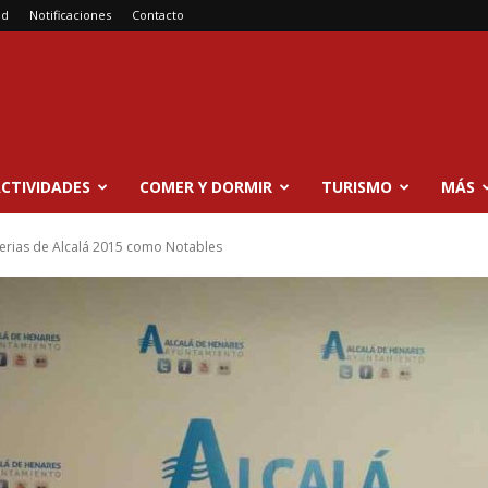
ad
Notificaciones
Contacto
CTIVIDADES
COMER Y DORMIR
TURISMO
MÁS
 Ferias de Alcalá 2015 como Notables