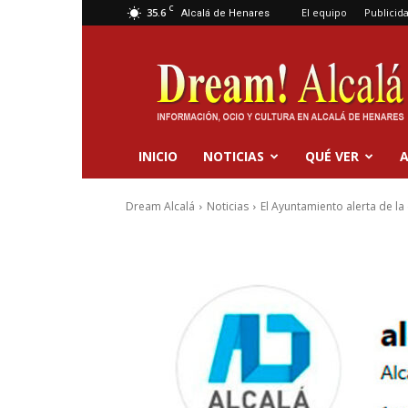
C
35.6
El equipo
Publicid
Alcalá de Henares
Dream
Alcalá
INICIO
NOTICIAS
QUÉ VER
A
Dream Alcalá
Noticias
El Ayuntamiento alerta de la 