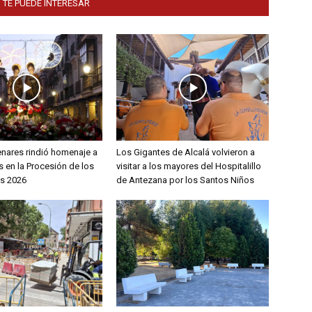
 TE PUEDE INTERESAR
enares rindió homenaje a
Los Gigantes de Alcalá volvieron a
 en la Procesión de los
visitar a los mayores del Hospitalillo
s 2026
de Antezana por los Santos Niños