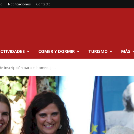
ad
Notificaciones
Contacto
CTIVIDADES
COMER Y DORMIR
TURISMO
MÁS
o de inscripción para el homenaje...