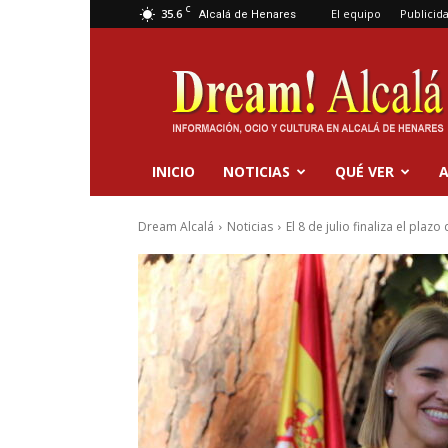
C
35.6
El equipo
Publicid
Alcalá de Henares
Dream
Alcalá
INICIO
NOTICIAS
QUÉ VER
A
Dream Alcalá
Noticias
El 8 de julio finaliza el plaz