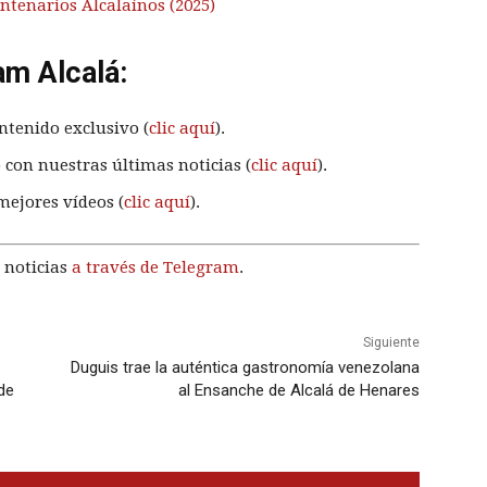
tenarios Alcalaínos (2025)
am Alcalá:
ntenido exclusivo (
clic aquí
).
 con nuestras últimas noticias (
clic aquí
).
mejores vídeos (
clic aquí
).
 noticias
a través de Telegram
.
Siguiente
Duguis trae la auténtica gastronomía venezolana
de
al Ensanche de Alcalá de Henares