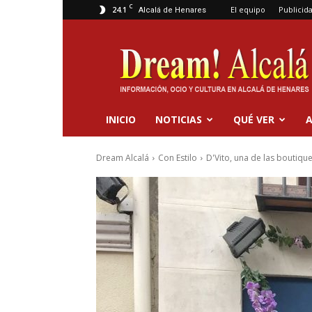
C
24.1
El equipo
Publicid
Alcalá de Henares
Dream
Alcalá
INICIO
NOTICIAS
QUÉ VER
A
Dream Alcalá
Con Estilo
D'Vito, una de las boutiqu