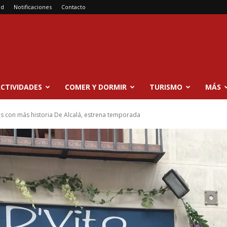
ad
Notificaciones
Contacto
CTIVIDADES
COMER Y DORMIR
TURISMO
MÁS
es con más historia De Alcalá, estrena temporada