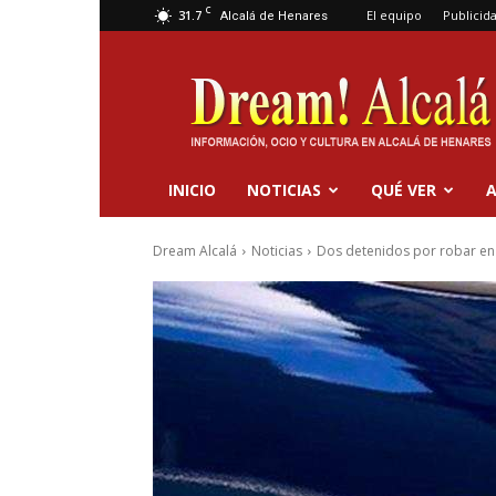
C
31.7
El equipo
Publicid
Alcalá de Henares
Dream
Alcalá
INICIO
NOTICIAS
QUÉ VER
A
Dream Alcalá
Noticias
Dos detenidos por robar en e