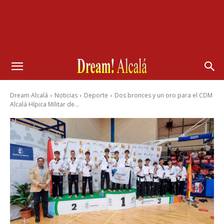
Dream Alcalá
Noticias
Deporte
Dos bronces y un oro para el CDM
Alcalá Hípica Militar de...