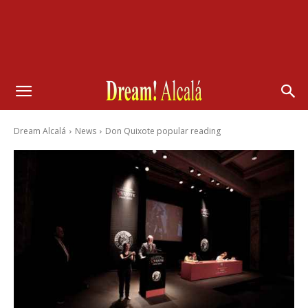
Dream Alcalá
News
Don Quixote popular reading