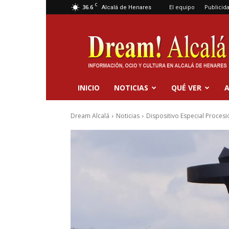
C
36.6
El equipo
Publicid
Alcalá de Henares
Dream
Alcalá
INICIO
NOTICIAS
QUÉ VER
A
Dream Alcalá
Noticias
Dispositivo Especial Proces