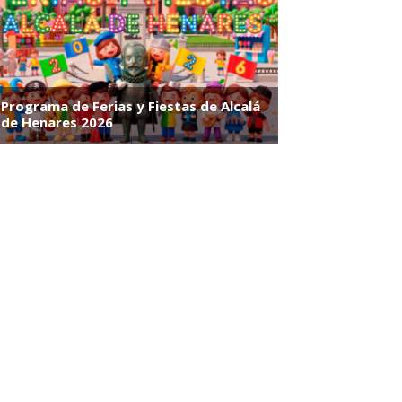
s
istoria