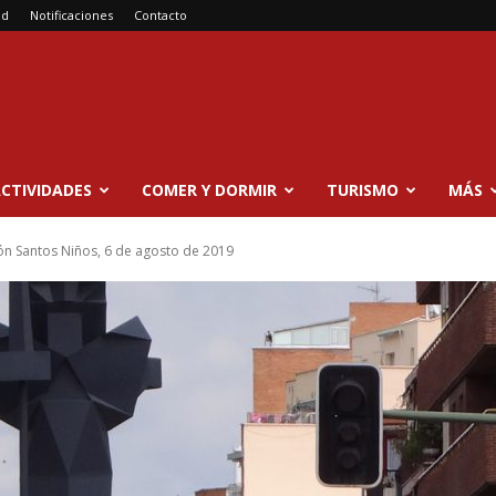
ad
Notificaciones
Contacto
CTIVIDADES
COMER Y DORMIR
TURISMO
MÁS
ión Santos Niños, 6 de agosto de 2019