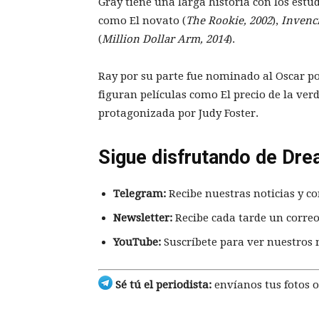
Gray tiene una larga historia con los estu
como El novato (
The Rookie, 2002
),
Invenc
(
Million Dollar Arm, 2014
).
Ray por su parte fue nominado al Oscar por
figuran películas como El precio de la verd
protagonizada por Judy Foster.
Sigue disfrutando de Dre
Telegram:
Recibe nuestras noticias y co
Newsletter:
Recibe cada tarde un correo
YouTube:
Suscríbete para ver nuestros 
Sé tú el periodista:
envíanos tus fotos o