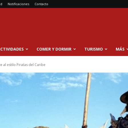
ad
Notificaciones
Contacto
CTIVIDADES
COMER Y DORMIR
TURISMO
MÁS
 al estilo Piratas del Caribe