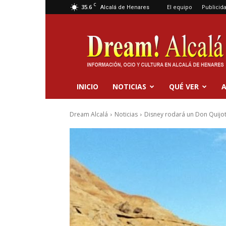
C
35.6
El equipo
Publicid
Alcalá de Henares
Dream
Alcalá
INICIO
NOTICIAS
QUÉ VER
A
Dream Alcalá
Noticias
Disney rodará un Don Quijote