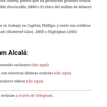
dios Disney, puesto que ha producido grandes títulos
ible
(
Invincible, 2006
)
o El chico del millón de dólares
 su trabajo en Capitán Phillips, y entre sus créditos
ad (
Shattered Glass, 2003
) o Flightplan (2005)
am Alcalá:
ntenido exclusivo (
clic aquí
).
 con nuestras últimas noticias (
clic aquí
).
mejores vídeos (
clic aquí
).
 noticias
a través de Telegram
.