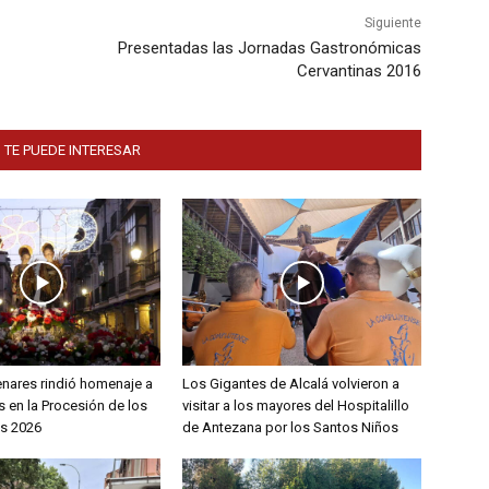
Siguiente
Presentadas las Jornadas Gastronómicas
Cervantinas 2016
 TE PUEDE INTERESAR
enares rindió homenaje a
Los Gigantes de Alcalá volvieron a
 en la Procesión de los
visitar a los mayores del Hospitalillo
s 2026
de Antezana por los Santos Niños