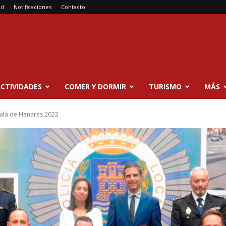
ad
Notificaciones
Contacto
CTIVIDADES
COMER Y DORMIR
TURISMO
MÁS
lcalá de Henares 2022