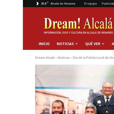
C
30.8
El equipo
Publicid
Alcalá de Henares
Dream
Alcalá
INICIO
NOTICIAS
QUÉ VER
A
Dream Alcalá
Noticias
Día de la Policía Local de A