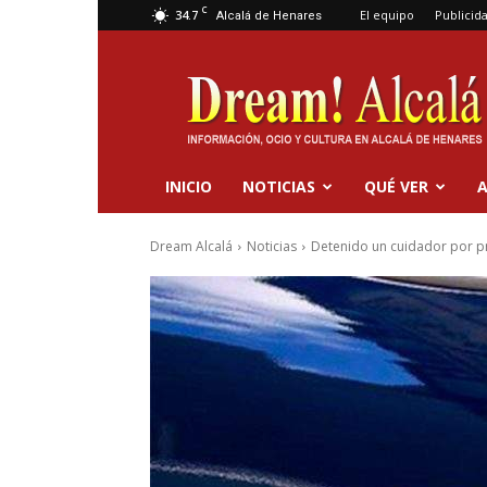
C
34.7
El equipo
Publicid
Alcalá de Henares
Dream
Alcalá
INICIO
NOTICIAS
QUÉ VER
A
Dream Alcalá
Noticias
Detenido un cuidador por pr