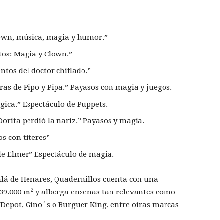
own, música, magia y humor.”
os: Magia y Clown.”
tos del doctor chiflado.”
as de Pipo y Pipa.” Payasos con magia y juegos.
ica.” Espectáculo de Puppets.
Dorita perdió la nariz.” Payasos y magia.
s con títeres”
e Elmer” Espectáculo de magia.
calá de Henares, Quadernillos cuenta con una
2
 39.000 m
y alberga enseñas tan relevantes como
coDepot, Gino´s o Burguer King, entre otras marcas