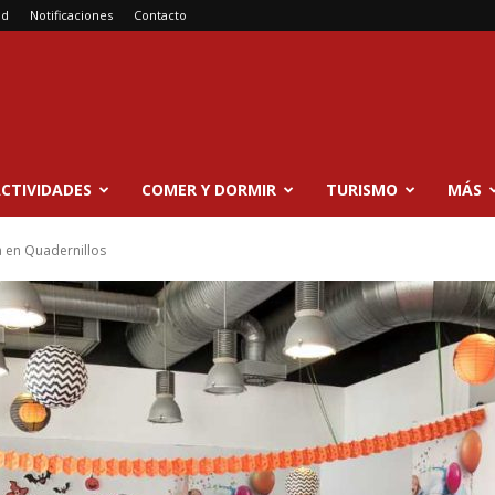
ad
Notificaciones
Contacto
CTIVIDADES
COMER Y DORMIR
TURISMO
MÁS
 en Quadernillos