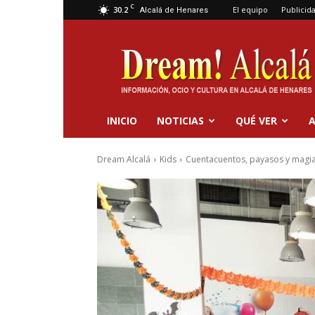
C
30.2
El equipo
Publicid
Alcalá de Henares
Dream
Alcalá
INICIO
NOTICIAS
QUÉ VER
A
Dream Alcalá
Kids
Cuentacuentos, payasos y magia