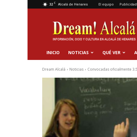
C
32
El equipo
Publicidad
Alcalá de Henares
Dream
Alcalá
INICIO
NOTICIAS
QUÉ VER
A
Dream Alcalá
Noticias
Convocadas oficialmente 3.