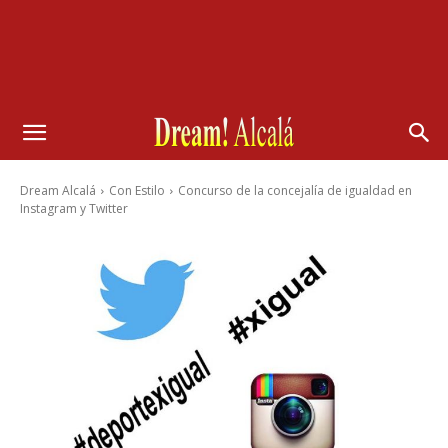
Dream Alcalá
Con Estilo
Concurso de la concejalía de igualdad en
Instagram y Twitter