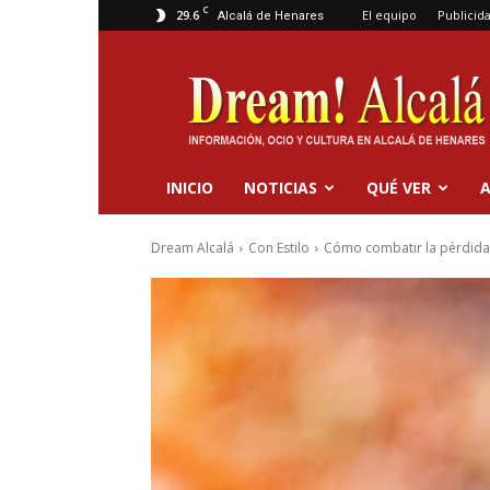
C
29.6
El equipo
Publicid
Alcalá de Henares
Dream
Alcalá
INICIO
NOTICIAS
QUÉ VER
A
Dream Alcalá
Con Estilo
Cómo combatir la pérdida