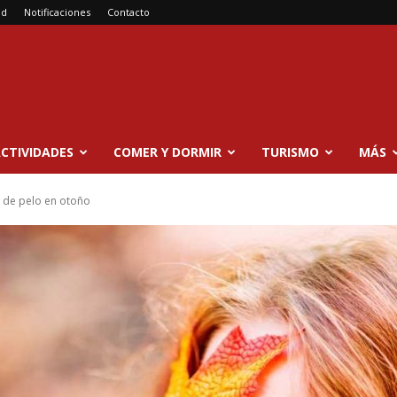
ad
Notificaciones
Contacto
CTIVIDADES
COMER Y DORMIR
TURISMO
MÁS
 de pelo en otoño