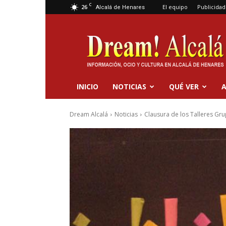
C
26
El equipo
Publicidad
Alcalá de Henares
Dream
Alcalá
INICIO
NOTICIAS
QUÉ VER
A
Dream Alcalá
Noticias
Clausura de los Talleres Gr