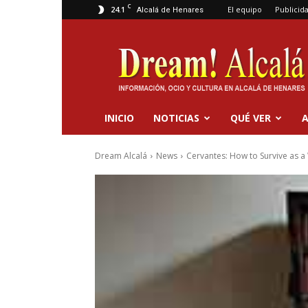
C
24.1
El equipo
Publicid
Alcalá de Henares
Dream
Alcalá
INICIO
NOTICIAS
QUÉ VER
A
Dream Alcalá
News
Cervantes: How to Survive as a 