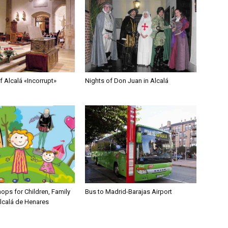
 Alcalá «Incorrupt»
Nights of Don Juan in Alcalá
ops for Children, Family
Bus to Madrid-Barajas Airport
Alcalá de Henares