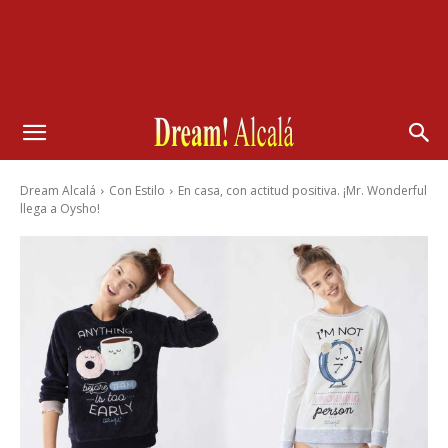
Dream Alcalá
Con Estilo
En casa, con actitud positiva. ¡Mr. Wonderful
llega a Oysho!