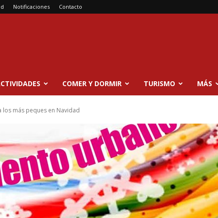
ad
Notificaciones
Contacto
CTIVIDADES
COMER Y DORMIR
TURISMO
MÁS
 los más peques en Navidad