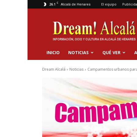
C
26.1
El equipo
Publicid
Alcalá de Henares
Dream
Alcalá
INICIO
NOTICIAS
QUÉ VER
A
Dream Alcalá
Noticias
Campamentos urbanos para