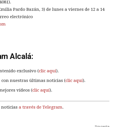
4081).
Emilia Pardo Bazán, 3) de lunes a viernes de 12 a 14
orreo electrónico
com
am Alcalá:
ntenido exclusivo (
clic aquí
).
 con nuestras últimas noticias (
clic aquí
).
mejores vídeos (
clic aquí
).
 noticias
a través de Telegram
.
Siguiente