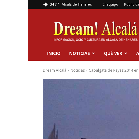
C
34.7
El equipo
Publicid
Alcalá de Henares
Dream
Alcalá
INICIO
NOTICIAS
QUÉ VER
A
Dream Alcalá
Noticias
Cabalgata de Reyes 2014 en