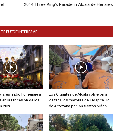
 el
2014 Three King’s Parade in Alcalá de Henares
 TE PUEDE INTERESAR
enares rindió homenaje a
Los Gigantes de Alcalá volvieron a
 en la Procesión de los
visitar a los mayores del Hospitalillo
s 2026
de Antezana por los Santos Niños