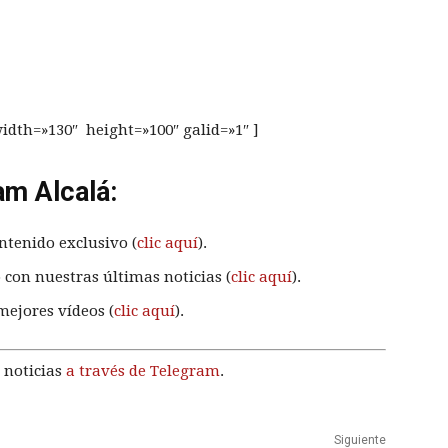
width=»130″ height=»100″ galid=»1″ ]
am Alcalá:
ntenido exclusivo (
clic aquí
).
 con nuestras últimas noticias (
clic aquí
).
mejores vídeos (
clic aquí
).
 noticias
a través de Telegram
.
Siguiente