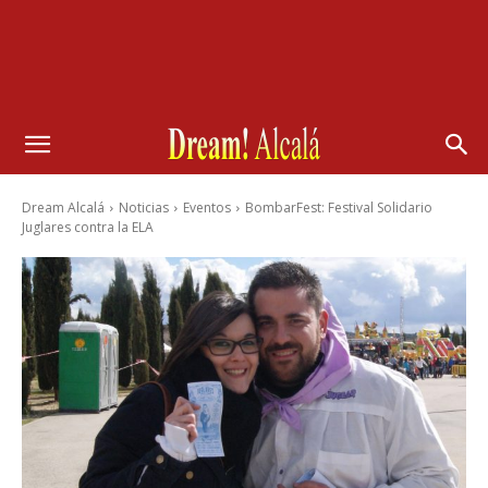
Dream Alcalá
Noticias
Eventos
BombarFest: Festival Solidario
Juglares contra la ELA