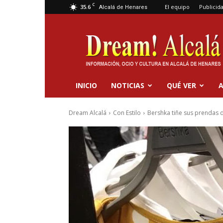
C
35.6
El equipo
Publicid
Alcalá de Henares
Dream
Alcalá
INICIO
NOTICIAS
QUÉ VER
A
Dream Alcalá
Con Estilo
Bershka tiñe sus prendas 