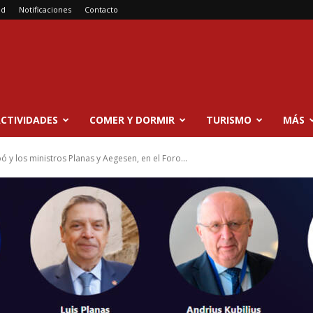
ad
Notificaciones
Contacto
CTIVIDADES
COMER Y DORMIR
TURISMO
MÁS
ó y los ministros Planas y Aegesen, en el Foro...