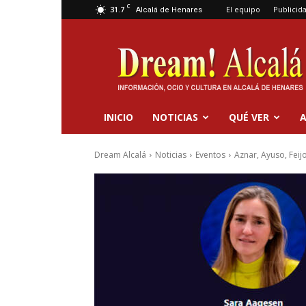
C
31.7
El equipo
Publicid
Alcalá de Henares
Dream
Alcalá
INICIO
NOTICIAS
QUÉ VER
A
Dream Alcalá
Noticias
Eventos
Aznar, Ayuso, Feijo