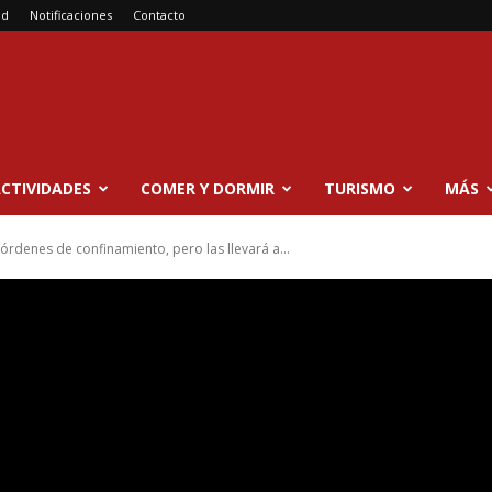
ad
Notificaciones
Contacto
CTIVIDADES
COMER Y DORMIR
TURISMO
MÁS
órdenes de confinamiento, pero las llevará a...