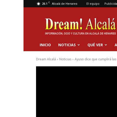
C
26.1
El equipo
Publicid
Alcalá de Henares
Dream
Alcalá
INICIO
NOTICIAS
QUÉ VER
A
Dream Alcalá
Noticias
Ayuso dice que cumplirá las 