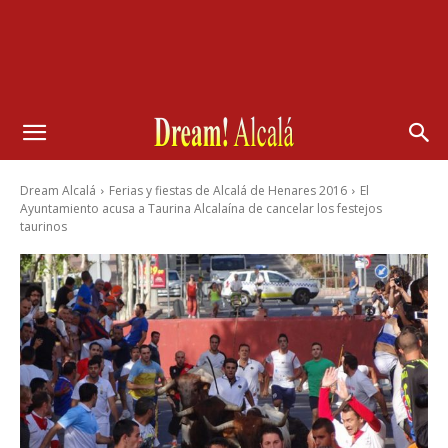
Dream Alcalá
Ferias y fiestas de Alcalá de Henares 2016
El
Ayuntamiento acusa a Taurina Alcalaína de cancelar los festejos
taurinos