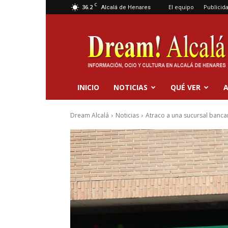
C
36.2
El equipo
Publicid
Alcalá de Henares
Dream
Alcalá
INICIO
NOTICIAS
QUÉ VER
A
Dream Alcalá
Noticias
Atraco a una sucursal banca