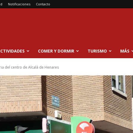
ad
Notificaciones
Contacto
CTIVIDADES
COMER Y DORMIR
TURISMO
MÁS
ria del centro de Alcalá de Henares