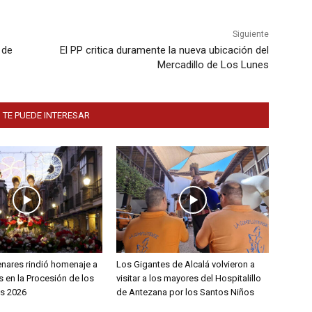
Siguiente
 de
El PP critica duramente la nueva ubicación del
Mercadillo de Los Lunes
 TE PUEDE INTERESAR
enares rindió homenaje a
Los Gigantes de Alcalá volvieron a
 en la Procesión de los
visitar a los mayores del Hospitalillo
s 2026
de Antezana por los Santos Niños