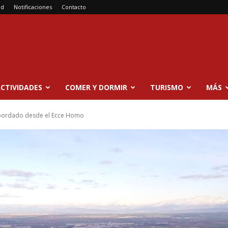
ad
Notificaciones
Contacto
CTIVIDADES
COMER Y DORMIR
TURISMO
MÁS
esbordado desde el Ecce Homo