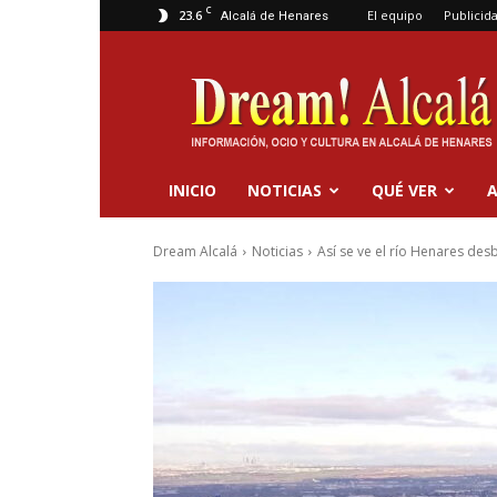
C
23.6
El equipo
Publicid
Alcalá de Henares
Dream
Alcalá
INICIO
NOTICIAS
QUÉ VER
A
Dream Alcalá
Noticias
Así se ve el río Henares d