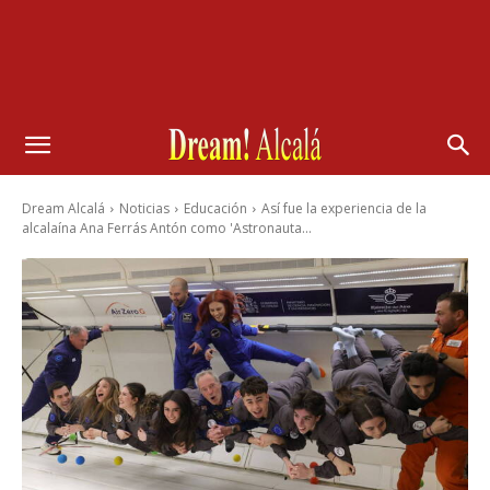
Dream Alcalá
Noticias
Educación
Así fue la experiencia de la
alcalaína Ana Ferrás Antón como 'Astronauta...