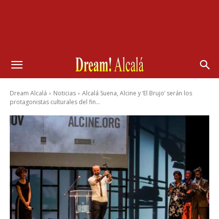
Dream Alcalá
Noticias
Alcalá Suena, Alcine y ‘El Brujo’ serán los
protagonistas culturales del fin...