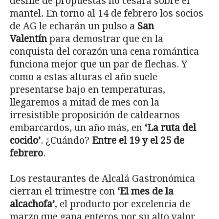
desfile de propuestas no cesará sobre el
mantel. En torno al 14 de febrero los socios
de AG le echarán un pulso a
San
Valentín
para demostrar que en la
conquista del corazón una cena romántica
funciona mejor que un par de flechas. Y
como a estas alturas el año suele
presentarse bajo en temperaturas,
llegaremos a mitad de mes con la
irresistible proposición de caldearnos
embarcardos, un año más, en
‘La ruta del
cocido’
. ¿Cuándo?
Entre el 19 y el 25 de
febrero
.
Los restaurantes de Alcalá Gastronómica
cierran el trimestre con
‘El mes de la
alcachofa’
, el producto por excelencia de
marzo que gana enteros por su alto valor