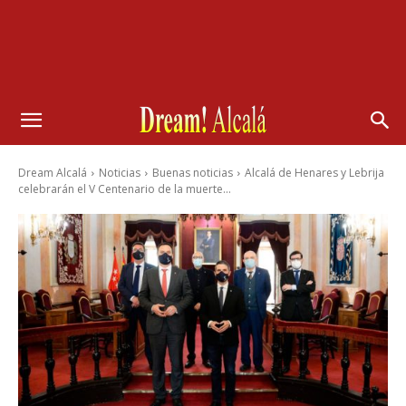
Dream Alcalá
Noticias
Buenas noticias
Alcalá de Henares y Lebrija
celebrarán el V Centenario de la muerte...