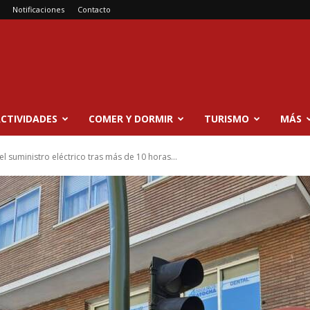
Notificaciones
Contacto
CTIVIDADES
COMER Y DORMIR
TURISMO
MÁS
l suministro eléctrico tras más de 10 horas...