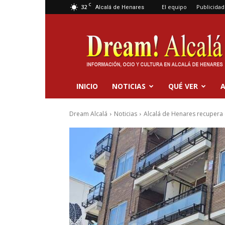
C
32
El equipo
Publicidad
Alcalá de Henares
Dream
Alcalá
INICIO
NOTICIAS
QUÉ VER
A
Dream Alcalá
Noticias
Alcalá de Henares recupera e