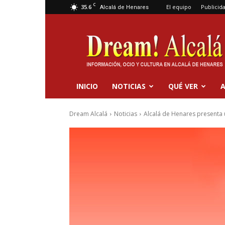
C
35.6
El equipo
Publicid
Alcalá de Henares
Dream
Alcalá
INICIO
NOTICIAS
QUÉ VER
A
Dream Alcalá
Noticias
Alcalá de Henares presenta u