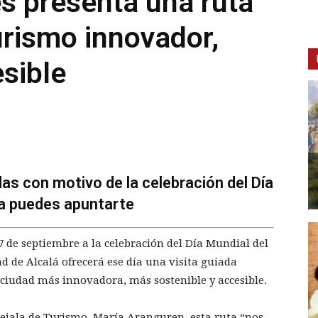
s presenta una ruta
urismo innovador,
esible
das con motivo de la celebración del Día
ya puedes apuntarte
 de septiembre a la celebración del Día Mundial del
d de Alcalá ofrecerá ese día una visita guiada
 ciudad más innovadora, más sostenible y accesible.
ncejala de Turismo, María Aranguren, esta ruta “nos