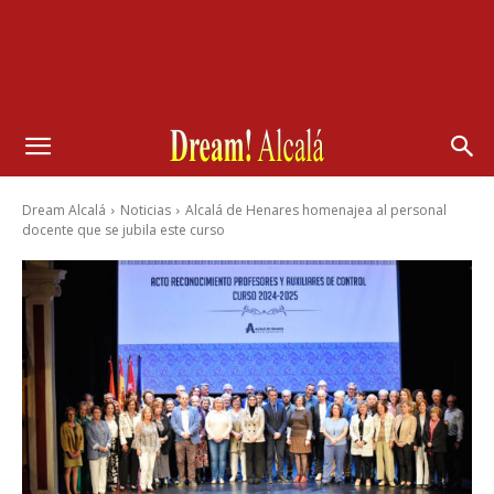
Dream Alcalá
Noticias
Alcalá de Henares homenajea al personal
docente que se jubila este curso