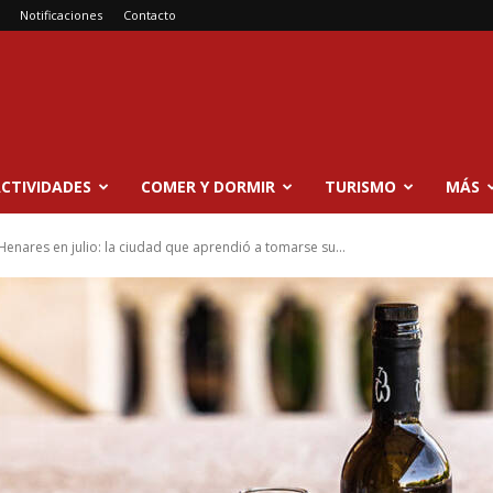
Notificaciones
Contacto
CTIVIDADES
COMER Y DORMIR
TURISMO
MÁS
Henares en julio: la ciudad que aprendió a tomarse su...