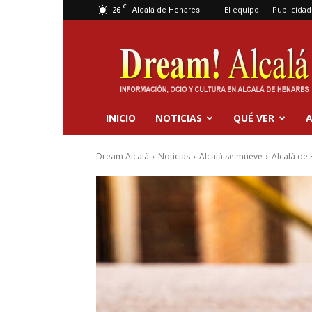
C
26
El equipo
Publicidad
Alcalá de Henares
Dream
Alcalá
INICIO
NOTICIAS
QUÉ VER
A
Dream Alcalá
Noticias
Alcalá se mueve
Alcalá de 