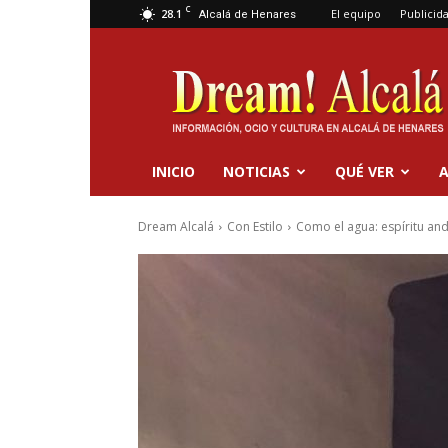
C
28.1
El equipo
Publicid
Alcalá de Henares
Dream
Alcalá
INICIO
NOTICIAS
QUÉ VER
A
Dream Alcalá
Con Estilo
Como el agua: espíritu and