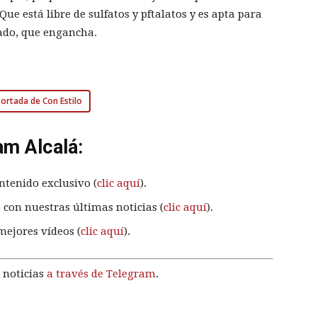
ue está libre de sulfatos y pftalatos y es apta para
idado, que engancha.
 portada de Con Estilo
am Alcalá:
ntenido exclusivo (
clic aquí
).
 con nuestras últimas noticias (
clic aquí
).
mejores vídeos (
clic aquí
).
 noticias
a través de Telegram
.