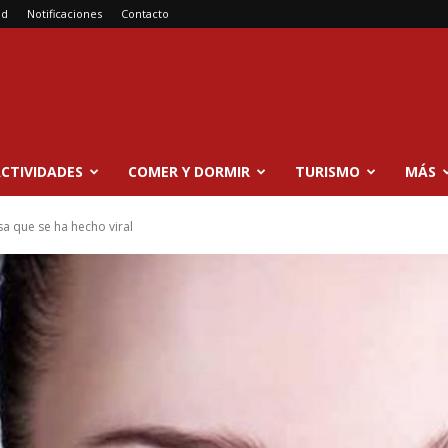
ad
Notificaciones
Contacto
CTIVIDADES
COMER Y DORMIR
TURISMO
MÁS
sa que se ha hecho viral