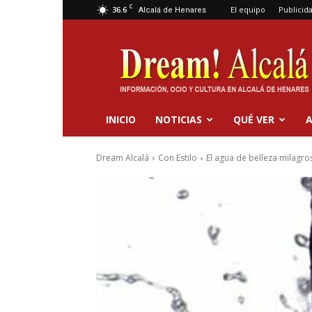
C
36.6
El equipo
Publicid
Alcalá de Henares
Dream
Alcalá
INICIO
NOTICIAS
QUÉ VER
A
Dream Alcalá
Con Estilo
El agua de belleza milagro