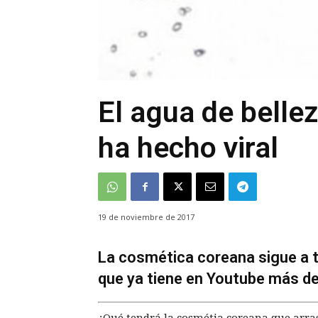
El agua de belle
ha hecho viral
19 de noviembre de 2017
La cosmética coreana sigue a t
que ya tiene en Youtube más de
¿Qué tendrá la cosmétia coreana que arras