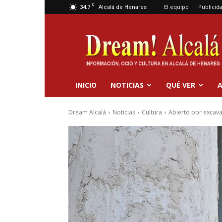
C
34.7
El equipo
Publicid
Alcalá de Henares
Dream
Alcalá
INICIO
NOTICIAS
QUÉ VER
A
Dream Alcalá
Noticias
Cultura
Abierto por excavac