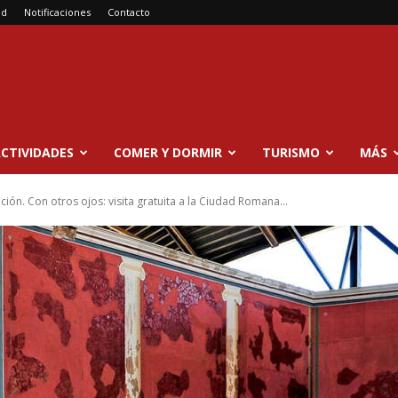
ad
Notificaciones
Contacto
CTIVIDADES
COMER Y DORMIR
TURISMO
MÁS
ión. Con otros ojos: visita gratuita a la Ciudad Romana...