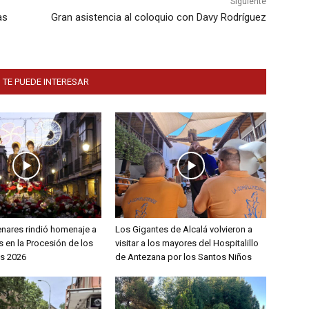
Siguiente
as
Gran asistencia al coloquio con Davy Rodríguez
 TE PUEDE INTERESAR
enares rindió homenaje a
Los Gigantes de Alcalá volvieron a
 en la Procesión de los
visitar a los mayores del Hospitalillo
s 2026
de Antezana por los Santos Niños