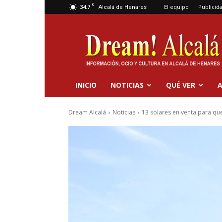
C
34.7
El equipo
Publicid
Alcalá de Henares
Dream
Alcalá
INICIO
NOTICIAS
QUÉ VER
A
Dream Alcalá
Noticias
13 solares en venta para que