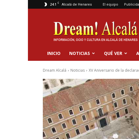
C
24.1
El equipo
Publicid
Alcalá de Henares
Dream
Alcalá
INICIO
NOTICIAS
QUÉ VER
A
Dream Alcalá
Noticias
XV Aniversario de la declar