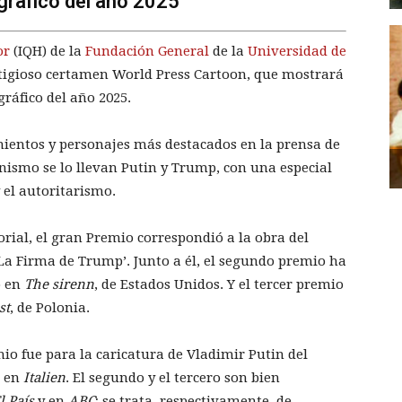
ráfico del año 2025
or
(IQH) de la
Fundación General
de la
Universidad de
stigioso certamen World Press Cartoon, que mostrará
ráfico del año 2025.
imientos y personajes más destacados en la prensa de
onismo se lo llevan Putin y Trump, con una especial
y el autoritarismo.
orial, el gran Premio correspondió a la obra del
La Firma de Trump’. Junto a él, el segundo premio ha
o en
The sirenn
, de Estados Unidos. Y el tercer premio
st
, de Polonia.
mio fue para la caricatura de Vladimir Putin del
a en
Italien
. El segundo y el tercero son bien
l Pa
í
s
y en
ABC
; se trata, respectivamente, de