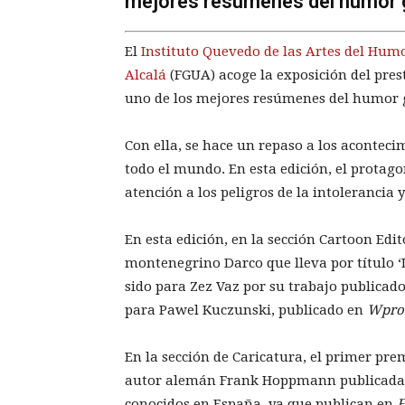
mejores resúmenes del humor g
El
Instituto Quevedo de las Artes del Hum
Alcalá
(FGUA) acoge la exposición del pre
uno de los mejores resúmenes del humor g
Con ella, se hace un repaso a los acontec
todo el mundo. En esta edición, el protag
atención a los peligros de la intolerancia 
En esta edición, en la sección Cartoon Edit
montenegrino Darco que lleva por título ‘
sido para Zez Vaz por su trabajo publicad
para Pawel Kuczunski, publicado en
Wpro
En la sección de Caricatura, el primer pre
autor alemán Frank Hoppmann publicad
conocidos en España, ya que publican en
E