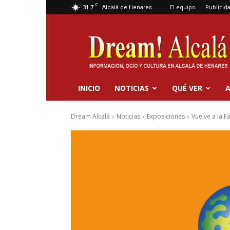
C
31.7
El equipo
Publicid
Alcalá de Henares
Dream
Alcalá
INICIO
NOTICIAS
QUÉ VER
A
Dream Alcalá
Noticias
Exposiciones
Vuelve a la F