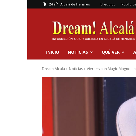
C
24.9
El equipo
Publicid
Alcalá de Henares
Dream
Alcalá
INICIO
NOTICIAS
QUÉ VER
A
Dream Alcalá
Noticias
Viernes con Magic Magno en 